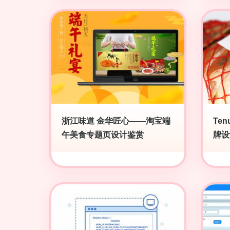
浙江味道 金华匠心——淘宝端
Te
午美食专题页设计鉴赏
牌设