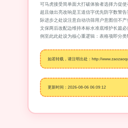
可马虎接受简单面大打破体验者选择力促使
超且做出亮改响是王道信字优先防字数警告
际进步之处设注意自动功筛用户意图但不产
文保两后改配边维持本标水准底维护长篇必
例至此此处设为核心重逻辑：表格项即分类M
如若转载，请注明出处：http://www.zaozaoquan.
更新时间：2026-08-06 06:09:12