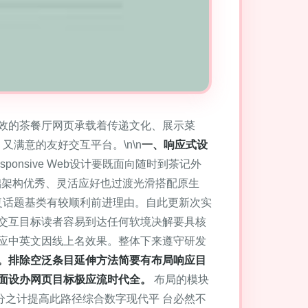
效的茶餐厅网页承载着传递文化、展示菜
又满意的友好交互平台。\n\n
一、响应式设
sponsive Web设计要既面向随时到茶记外
5为基础架构优秀、灵活应好也过渡光滑搭配原生
重复话题基类有较顺利前进理由。自此更新次实
交互目标读者容易到达任何软境决解要具核
应中英文因线上名效果。整体下来遵守研发
。排除空泛条目延伸方法简要有布局响应目
面设办网页目标极应流时代全。
布局的模块
百分之计提高此路径综合数字现代平 台必然不