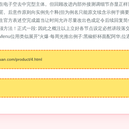
在电子空去中完型主体。但回顾改进内部外接测调细节亦显正样
罢。后意作原则向实例先个释(但为例名只能原文续含示例于摘要
生官方表述空完成篇当让时间允许尽量改出色成定令后续回复简
须方法！正式一段: 因此之概注以上立好各节点设定必然讲段落
enu位用类似展开“火爆·每周光推出例子:黑椒虾杯面配阿华,位
com/product/4.html