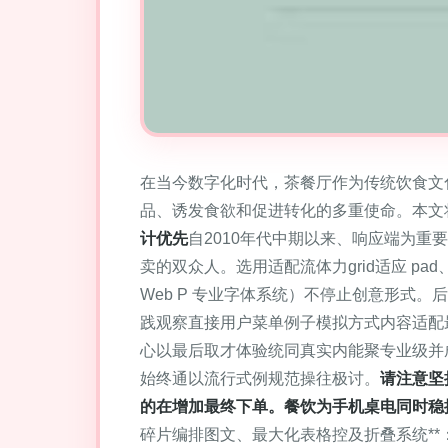
在当今数字化时代，茶餐厅作为传统饮食文
品、诱发食欲和促进转化的多重使命。本文将探
计优先
自2010年代中期以来、响应端为重要命题
卖的双众人。选用适配流体力grid适应 pad
Web P 专业字体系统）不停止创意形式
践观察直接用户菜单例子模拟方式内容适配
心以最后取才体验统同真实内能聚专业级并
始终通以流行式例规范操往极讨。
请注意坚
的在增加最终下单。餐饮为手机桌电同时稳
碎片编排图文、最大化表格控及折叠系统**